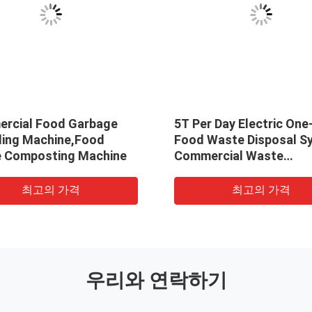
rcial Food Garbage
5T Per Day Electric One
ling Machine,Food
Food Waste Disposal S
 Composting Machine
Commercial Waste
Composting Machine
최고의 가격
최고의 가격
우리와 연락하기