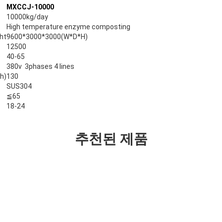
MXCCJ-10000
10000kg/day
High temperature enzyme composting
ht
9600*3000*3000(W*D*H)
12500
)
40-65
380v 3phases 4 lines
h)
130
SUS304
≦65
18-24
추천된 제품