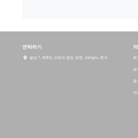
연락하기
약
빌딩 7, 428번, 강링피 광장, 양첸, Jiangsu, 중국
회
공
품
연