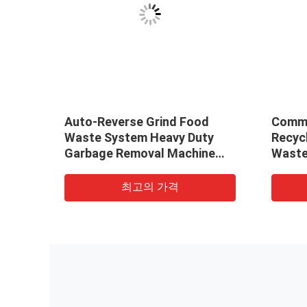
Auto-Reverse Grind Food
Comme
Waste System Heavy Duty
Recyc
gical
Garbage Removal Machine
Waste
ng
Commercial Food Waste
Composting Machine
최고의 가격