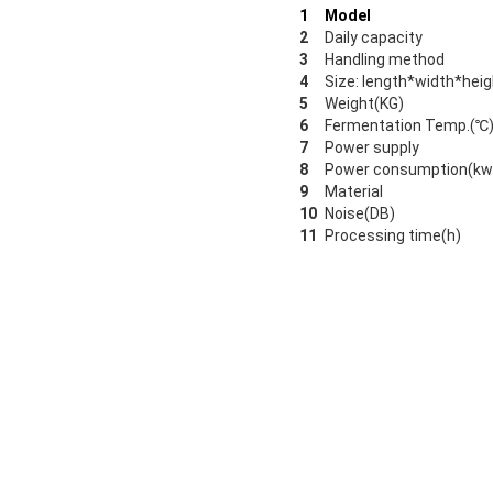
1
Model
2
Daily capacity
3
Handling method
4
Size: length*width*heig
5
Weight(KG)
6
Fermentation Temp.(℃
7
Power supply
8
Power consumption(kw
9
Material
10
Noise(DB)
11
Processing time(h)