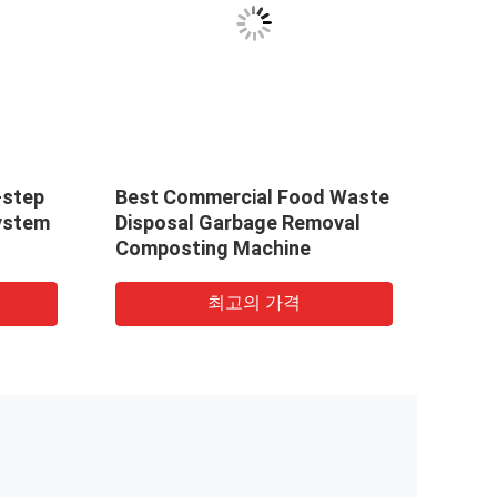
-step
Best Commercial Food Waste
full
ystem
Disposal Garbage Removal
food
Composting Machine
comp
500k
최고의 가격