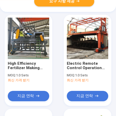
요구 사항 제공
High Efficiency
Electric Remote
Fertilizer Making
Control Operation
Machine Chain
Fertilizer Spline Type
MOQ:
1.0 Sets
MOQ:
1.0 Sets
Compost Turner
Small Organic Waste
최신 가격 받기
최신 가격 받기
Chain Compost
Fertilizer Turner
Turner
Making Machines
Home Compost For
Mushroom
지금 연락
지금 연락