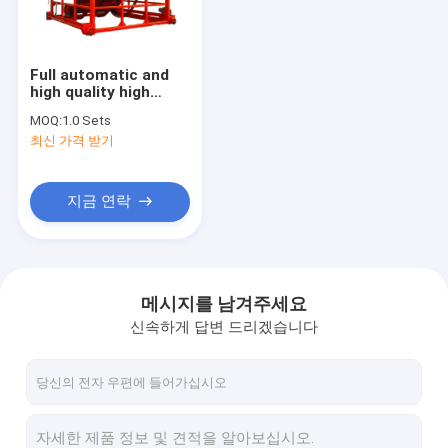
연락처
Full automatic and
high quality high
전기 콤포스트 기계
efficiency mushroom
MOQ:
1.0 Sets
type chain plate
최신 가격 받기
compost making
자동 콤포스트 기계
machines made in
China for sale
유기농 콤포스트 기계
지금 연락
쓰레기 비료 기계
바이오 콤포스트 기계
메시지를 남겨주세요
신속하게 답변 드리겠습니다
빠른 비료 기계
비료 콤포스트 기계
상업용 콤포스트 기계