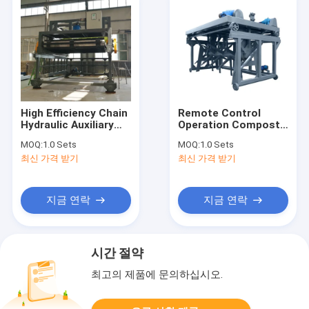
High Efficiency Chain
Remote Control
Hydraulic Auxiliary
Operation Compost
Compost Turner
Mushroom Flute
MOQ:
1.0 Sets
MOQ:
1.0 Sets
Manure Organic
Rotation Type
최신 가격 받기
최신 가격 받기
Fertilizer Compost
Compost Turner
Machine
Organic Fertilizer
Compost Equipment
지금 연락
지금 연락
시간 절약
최고의 제품에 문의하십시오.