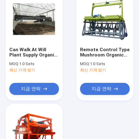
Can Walk At Will
Remote Control Type
Plant Supply Organic
Mushroom Organic
Compost Double
Fertilizer Flute
MOQ:
1.0 Sets
MOQ:
1.0 Sets
Auger Compost
Compost Turner
최신 가격 받기
최신 가격 받기
Turner
Machine Large
Operation Capacity
지금 연락
지금 연락
홈
상품
회사 소개