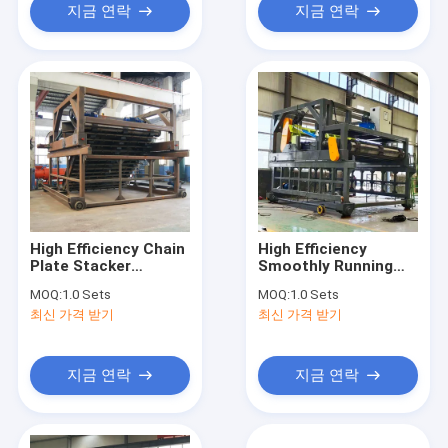
지금 연락
지금 연락
High Efficiency Chain
High Efficiency
Plate Stacker
Smoothly Running
Composting Turner
Chain Turner
MOQ:
1.0 Sets
MOQ:
1.0 Sets
Machine Fertilizer
Compost Maker
최신 가격 받기
최신 가격 받기
Fermentation Making
Waste Composting
Use
Machine
지금 연락
지금 연락