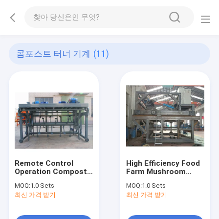
콤포스트 터너 기계
(11)
Remote Control
High Efficiency Food
Operation Compost
Farm Mushroom
Controller Animal
Waste To Electric
MOQ:
1.0 Sets
MOQ:
1.0 Sets
Compost Granulator
Compost Turner
최신 가격 받기
최신 가격 받기
Fertilizer Fertilizer
Organic Fertilizer
Making Machine
Machine For Sale
Compost Industrial